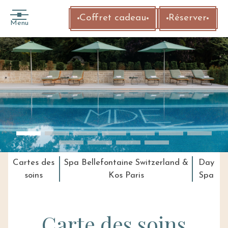
Coffret cadeau
Réserver
Menu
Cartes des
Spa Bellefontaine Switzerland &
Day
soins
Kos Paris
Spa
Carte des soins