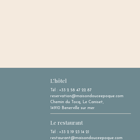
L’hôtel
Tél : +33 2 58 47 22 87
reservation@maisondouceepoque.com
Chemin du Tocq, Le Caniset,
14910 Benerville sur mer
Le restaurant
Tél : +33 2 19 23 14 21
restaurant@maisondouceepoque.com